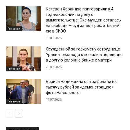
Кетеван Хараидзе приговорили к 4
годам колонии по делу о
вымогательстве. Экс-мундеп осталась
на свободе — суд зачел срок, отбытый
Главное
ею в СИЗО
05.08.2026
Осужденной за госизмену сотруднице
Уралвагонзавода отказали в переводе
в другую колонию ближе к матери
23.07.2026
Главное
Бориса Надеждина оштрафовали на
тысячу рублей за «демонстрацию»
фото Навального
17.07.2026
Главное