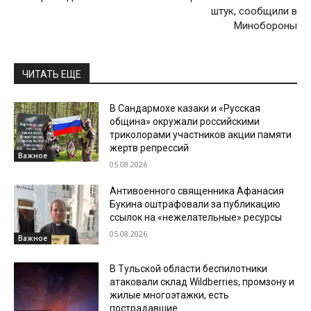
штук, сообщили в
Минобороны
ЧИТАТЬ ЕЩЕ
В Сандармохе казаки и «Русская
община» окружали российскими
триколорами участников акции памяти
жертв репрессий
Важное
05.08.2026
Антивоенного священника Афанасия
Букина оштрафовали за публикацию
ссылок на «нежелательные» ресурсы
05.08.2026
Важное
В Тульской области беспилотники
атаковали склад Wildberries, промзону и
жилые многоэтажки, есть
пострадавшие