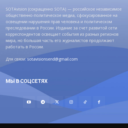
SOTAvision (сокращенно SOTA) — российское независимое
общественно-политическое медиа, сфокусированное на
освещении нарушения прав человека и политическом
преследовании в России. Издание за счет развитой сети
корреспондентов освещает события из разных регионов
мира, но большая часть его журналистов продолжают
работать в России.
Для связи:
sotavisionsend@gmail.com
МЫ В СОЦСЕТЯХ