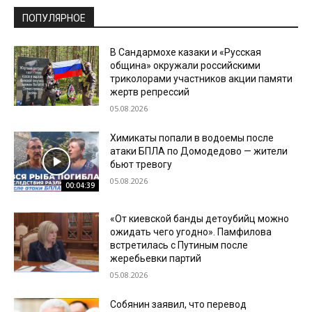
ПОПУЛЯРНОЕ
В Сандармохе казаки и «Русская
община» окружали российскими
триколорами участников акции памяти
жертв репрессий
05.08.2026
Химикаты попали в водоемы после
атаки БПЛА по Домодедово — жители
бьют тревогу
05.08.2026
00:04:39
«От киевской банды детоубийц можно
ожидать чего угодно». Памфилова
встретилась с Путиным после
жеребьевки партий
05.08.2026
Собянин заявил, что перевод