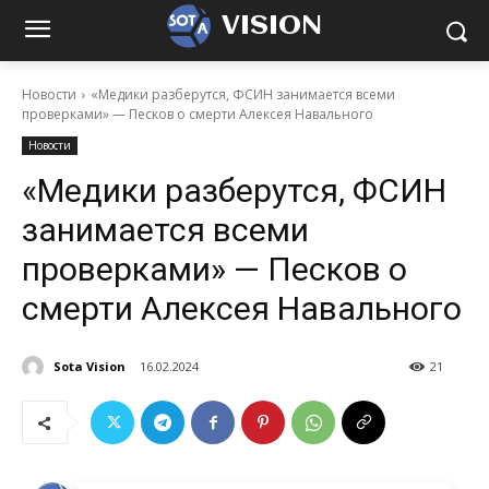
VISION
Новости
«Медики разберутся, ФСИН занимается всеми
проверками» — Песков о смерти Алексея Навального
Новости
«Медики разберутся, ФСИН
занимается всеми
проверками» — Песков о
смерти Алексея Навального
Sota Vision
16.02.2024
21