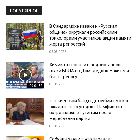
ПОПУЛЯРНОЕ
В Сандармохе казаки и «Русская
община» окружали российскими
триколорами участников акции памяти
жертв репрессий
05.08.2026
Химикаты попали в водоемы после
атаки БПЛА по Домодедово — жители
бьют тревогу
05.08.2026
00:04:39
«От киевской банды детоубийц можно
ожидать чего угодно». Памфилова
встретилась с Путиным после
жеребьевки партий
05.08.2026
Собянин заявил, что перевод