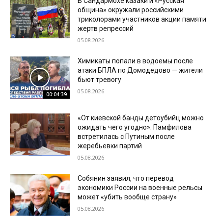
В Сандармохе казаки и «Русская
община» окружали российскими
триколорами участников акции памяти
жертв репрессий
05.08.2026
Химикаты попали в водоемы после
атаки БПЛА по Домодедово — жители
бьют тревогу
05.08.2026
00:04:39
«От киевской банды детоубийц можно
ожидать чего угодно». Памфилова
встретилась с Путиным после
жеребьевки партий
05.08.2026
Собянин заявил, что перевод
экономики России на военные рельсы
может «убить вообще страну»
05.08.2026