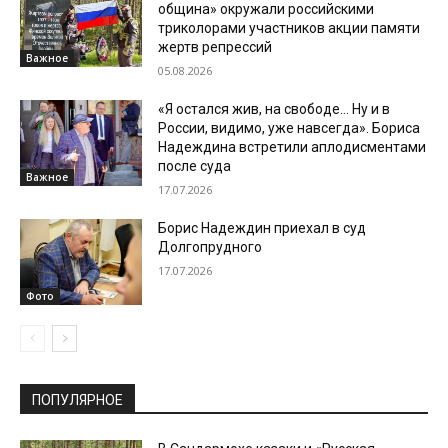
община» окружали российскими
триколорами участников акции памяти
жертв репрессий
Важное
05.08.2026
«Я остался жив, на свободе… Ну и в
России, видимо, уже навсегда». Бориса
Надеждина встретили аплодисментами
после суда
Важное
17.07.2026
Борис Надеждин приехал в суд
Долгопрудного
17.07.2026
Фото
ПОПУЛЯРНОЕ