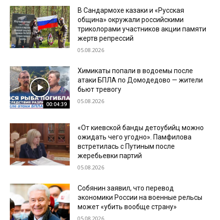
В Сандармохе казаки и «Русская
община» окружали российскими
триколорами участников акции памяти
жертв репрессий
05.08.2026
Химикаты попали в водоемы после
атаки БПЛА по Домодедово — жители
бьют тревогу
05.08.2026
00:04:39
«От киевской банды детоубийц можно
ожидать чего угодно». Памфилова
встретилась с Путиным после
жеребьевки партий
05.08.2026
Собянин заявил, что перевод
экономики России на военные рельсы
может «убить вообще страну»
05.08.2026