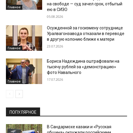
на свободе — суд зачел срок, отбытый
Главное
ею в СИЗО
05.08.2026
Осужденной за госизмену сотруднице
Уралвагонзавода отказали в переводе
в другую колонию ближе к матери
23.07.2026
Главное
Бориса Надеждина оштрафовали на
тысячу рублей за «демонстрацию»
фото Навального
17.07.2026
Главное
ПОПУЛЯРНОЕ
В Сандармохе казаки и «Русская
община» окружали российскими