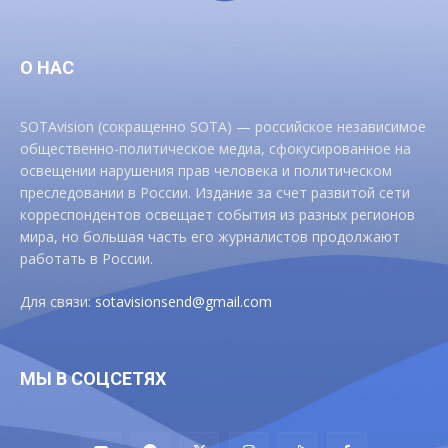
О НАС
SOTAvision (сокращенно SOTA) — российское независимое
общественно-политическое медиа, сфокусированное на
освещении нарушения прав человека и политическом
преследовании в России. Издание за счет развитой сети
корреспондентов освещает события из разных регионов
мира, но большая часть его журналистов продолжают
работать в России.
Для связи:
sotavisionsend@gmail.com
МЫ В СОЦСЕТЯХ