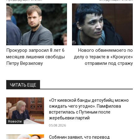
Прокурор запросил 8 лет 6
Нового обвиняемоего по
месяцев лишения свободы
делу о теракте в «Крокусе»
Петру Верзилову
отправили под стражу
ЧИТАТЬ ЕЩЕ
«От киевской банды детоубийц можно
ожидать чего угодно». Памфилова
встретилась с Путиным после
жеребьевки партий
Новости
05.08.2026
Собянин заявил, что перевод