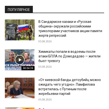
ПОПУЛЯРНОЕ
В Сандармохе казаки и «Русская
община» окружали российскими
триколорами участников акции памяти
жертв репрессий
05.08.2026
Химикаты попали в водоемы после
атаки БПЛА по Домодедово — жители
бьют тревогу
05.08.2026
00:04:39
«От киевской банды детоубийц можно
ожидать чего угодно». Памфилова
встретилась с Путиным после
жеребьевки партий
05.08.2026