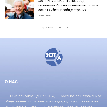
Собянин заявил, что перевод
экономики России на военные рельсы
может «убить вообще страну»
05.08.2026
Загрузить больше
О НАС
SOTAvision (сокращенно SOTA) — российское независимое
общественно-политическое медиа, сфокусированное на
освещении нарушения прав человека и политическом