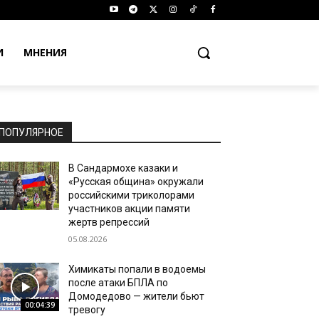
И
МНЕНИЯ
ПОПУЛЯРНОЕ
В Сандармохе казаки и
«Русская община» окружали
российскими триколорами
участников акции памяти
жертв репрессий
05.08.2026
Химикаты попали в водоемы
после атаки БПЛА по
Домодедово — жители бьют
00:04:39
тревогу