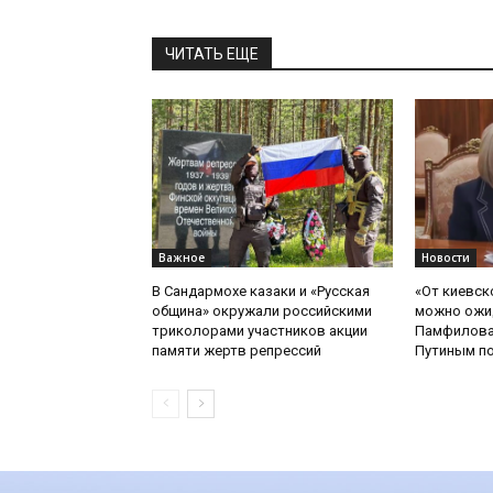
ЧИТАТЬ ЕЩЕ
Важное
Новости
В Сандармохе казаки и «Русская
«От киевск
община» окружали российскими
можно ожид
триколорами участников акции
Памфилова
памяти жертв репрессий
Путиным по