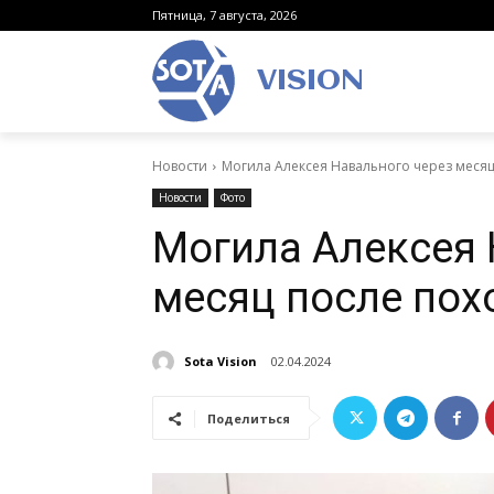
Пятница, 7 августа, 2026
VISION
Новости
Могила Алексея Навального через меся
Новости
Фото
Могила Алексея 
месяц после пох
Sota Vision
02.04.2024
Поделиться