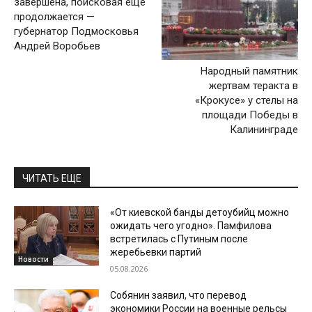
завершена, поисковая еще
продолжается —
губернатор Подмосковья
Андрей Воробьев
Народный памятник
жертвам теракта в
«Крокусе» у стелы на
площади Победы в
Калининграде
ЧИТАТЬ ЕЩЕ
«От киевской банды детоубийц можно
ожидать чего угодно». Памфилова
встретилась с Путиным после
жеребьевки партий
Новости
05.08.2026
Собянин заявил, что перевод
экономики России на военные рельсы