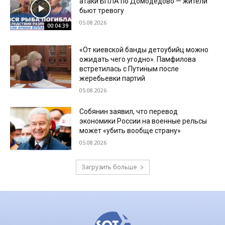
атаки БПЛА по Домодедово — жители
бьют тревогу
05.08.2026
00:04:39
«От киевской банды детоубийц можно
ожидать чего угодно». Памфилова
встретилась с Путиным после
жеребьевки партий
05.08.2026
Собянин заявил, что перевод
экономики России на военные рельсы
может «убить вообще страну»
05.08.2026
Загрузить больше