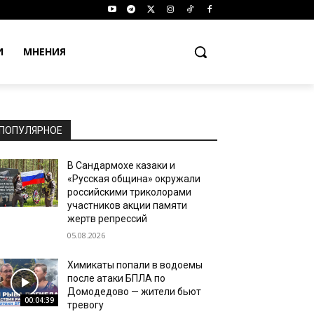
И
МНЕНИЯ
ПОПУЛЯРНОЕ
В Сандармохе казаки и
«Русская община» окружали
российскими триколорами
участников акции памяти
жертв репрессий
05.08.2026
Химикаты попали в водоемы
после атаки БПЛА по
Домодедово — жители бьют
00:04:39
тревогу