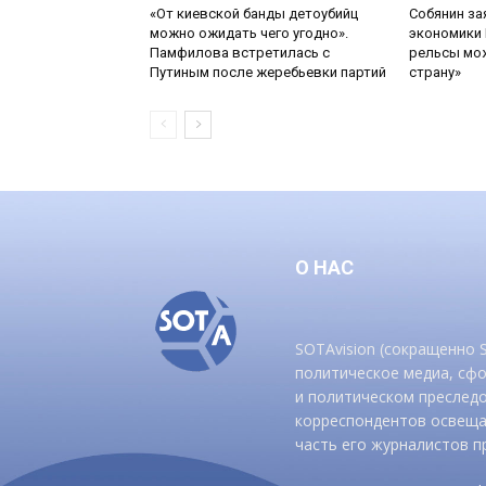
«От киевской банды детоубийц
Собянин за
можно ожидать чего угодно».
экономики 
Памфилова встретилась с
рельсы мож
Путиным после жеребьевки партий
страну»
О НАС
SOTAvision (сокращенно
политическое медиа, сф
и политическом преследо
корреспондентов освеща
часть его журналистов п