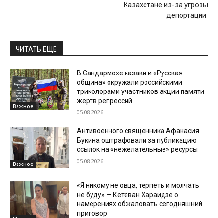
Казахстане из-за угрозы
депортации
ЧИТАТЬ ЕЩЕ
В Сандармохе казаки и «Русская
община» окружали российскими
триколорами участников акции памяти
жертв репрессий
Важное
05.08.2026
Антивоенного священника Афанасия
Букина оштрафовали за публикацию
ссылок на «нежелательные» ресурсы
05.08.2026
Важное
«Я никому не овца, терпеть и молчать
не буду» — Кетеван Хараидзе о
намерениях обжаловать сегодняшний
приговор