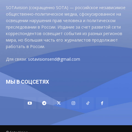
SOTAvision (сокращенно SOTA) — российское независимое
общественно-политическое медиа, сфокусированное на
освещении нарушения прав человека и политическом
преследовании в России. Издание за счет развитой сети
корреспондентов освещает события из разных регионов
мира, но большая часть его журналистов продолжают
работать в России.
Для связи:
sotavisionsend@gmail.com
МЫ В СОЦСЕТЯХ