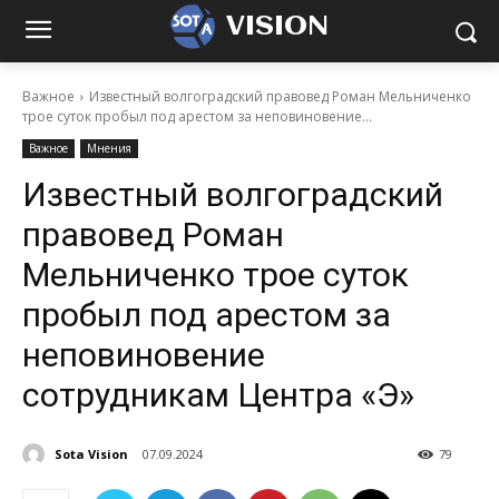
VISION
Важное
Известный волгоградский правовед Роман Мельниченко
трое суток пробыл под арестом за неповиновение...
Важное
Мнения
Известный волгоградский
правовед Роман
Мельниченко трое суток
пробыл под арестом за
неповиновение
сотрудникам Центра «Э»
Sota Vision
07.09.2024
79