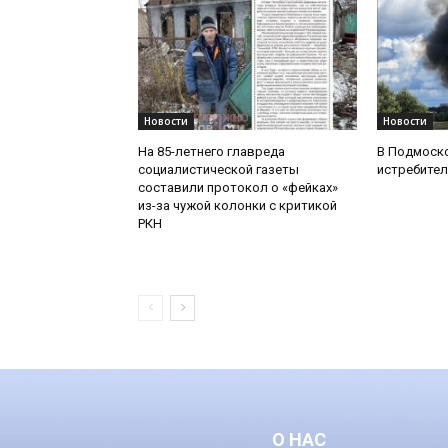
Новости
Новости
На 85-летнего главреда
В Подмоск
социалистической газеты
истребител
составили протокол о «фейках»
из-за чужой колонки с критикой
РКН
О НАС