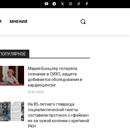
И
МНЕНИЯ
ПОПУЛЯРНОЕ
Мария Бонцлер потеряла
сознание в СИЗО, защита
добивается обследования в
кардиоцентре
23.07.2026
На 85-летнего главреда
социалистической газеты
составили протокол о «фейках»
из-за чужой колонки с критикой
РКН