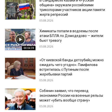
В Сандармохе казаки и «Русская
община» окружали российскими
триколорами участников акции памяти
жертв репрессий
05.08.2026
Химикаты попали в водоемы после
атаки БПЛА по Домодедово — жители
бьют тревогу
05.08.2026
00:04:39
«От киевской банды детоубийц можно
ожидать чего угодно». Памфилова
встретилась с Путиным после
жеребьевки партий
05.08.2026
Собянин заявил, что перевод
экономики России на военные рельсы
может «убить вообще страну»
05.08.2026