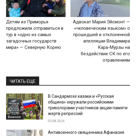
Детям из Приморья
Адвокат Мария Эйсмонт —
предложили отправиться в
«человеческим языком» о
тур в «одно из самых
прошедшей и отклоненной
загадочных государств
апелляции Владимира
мира» — Северную Корею
Кара-Мурзы на
бездействие СК по его
отравлениям
ЧИТАТЬ ЕЩЕ
В Сандармохе казаки и «Русская
община» окружали российскими
триколорами участников акции памяти
жертв репрессий
Важное
05.08.2026
Антивоенного священника Афанасия