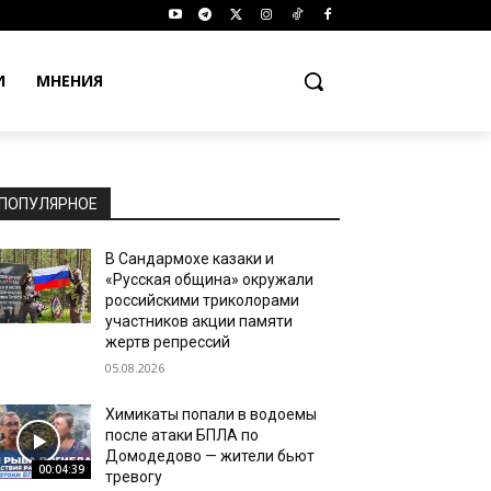
И
МНЕНИЯ
ПОПУЛЯРНОЕ
В Сандармохе казаки и
«Русская община» окружали
российскими триколорами
участников акции памяти
жертв репрессий
05.08.2026
Химикаты попали в водоемы
после атаки БПЛА по
Домодедово — жители бьют
00:04:39
тревогу