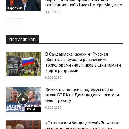
оппозиционной «Тисе» Петера Мадьяра
Карточки
13.04.2026
ПОПУЛЯРНОЕ
В Сандармохе казаки и «Русская
община» окружали российскими
триколорами участников акции памяти
жертв репрессий
05.08.2026
Химикаты попали в водоемы после
атаки БПЛА по Домодедово — жители
бьют тревогу
05.08.2026
00:04:39
«От киевской банды детоубийц можно
ожидать чего угодно». Памфилова