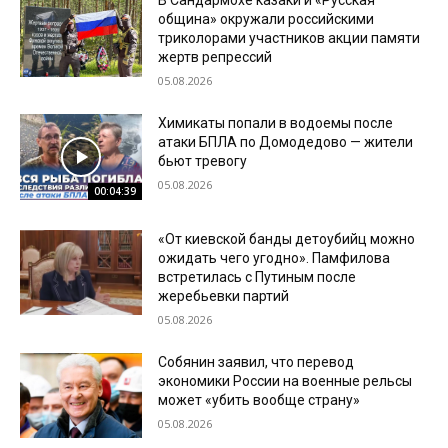
община» окружали российскими
триколорами участников акции памяти
жертв репрессий
05.08.2026
Химикаты попали в водоемы после
атаки БПЛА по Домодедово — жители
бьют тревогу
05.08.2026
00:04:39
«От киевской банды детоубийц можно
ожидать чего угодно». Памфилова
встретилась с Путиным после
жеребьевки партий
05.08.2026
Собянин заявил, что перевод
экономики России на военные рельсы
может «убить вообще страну»
05.08.2026