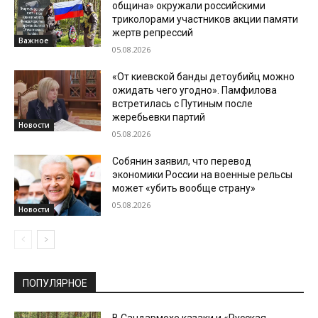
община» окружали российскими
триколорами участников акции памяти
жертв репрессий
Важное
05.08.2026
«От киевской банды детоубийц можно
ожидать чего угодно». Памфилова
встретилась с Путиным после
жеребьевки партий
Новости
05.08.2026
Собянин заявил, что перевод
экономики России на военные рельсы
может «убить вообще страну»
05.08.2026
Новости
ПОПУЛЯРНОЕ
В Сандармохе казаки и «Русская