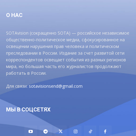
О НАС
SOTAvision (сокращенно SOTA) — российское независимое
общественно-политическое медиа, сфокусированное на
освещении нарушения прав человека и политическом
преследовании в России. Издание за счет развитой сети
корреспондентов освещает события из разных регионов
мира, но большая часть его журналистов продолжают
работать в России.
Для связи:
sotavisionsend@gmail.com
МЫ В СОЦСЕТЯХ