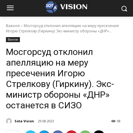
VISION
Важное
Мосгорсуд отклонил апелляцию на меру пресечения
Игорю Стрелкову (Гиркину). Экс-министр обороны «ДНР»...
Важное
Мосгорсуд отклонил
апелляцию на меру
пресечения Игорю
Стрелкову (Гиркину). Экс-
министр обороны «ДНР»
останется в СИЗО
Sota Vision
29.08.2023
98