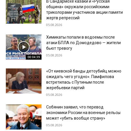
В Сандармохе казаки и «Русская
община» окружали российскими
триколорами участников акции памяти
жертв репрессий
05.08.2026
Химикаты попали в водоемы после
атаки БПЛА по Домодедово — жители
бьют тревогу
05.08.2026
00:04:39
«От киевской банды детоубийц можно
ожидать чего угодно». Памфилова
встретилась с Путиным после
жеребьевки партий
05.08.2026
Собянин заявил, что перевод
экономики России на военные рельсы
может «убить вообще страну»
05.08.2026