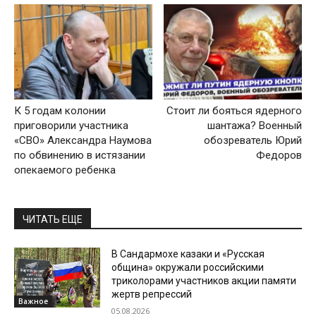
К 5 годам колонии
Стоит ли бояться ядерного
приговорили участника
шантажа? Военный
«СВО» Александра Наумова
обозреватель Юрий
по обвинению в истязании
Федоров
опекаемого ребенка
ЧИТАТЬ ЕЩЕ
В Сандармохе казаки и «Русская
община» окружали российскими
триколорами участников акции памяти
жертв репрессий
Важное
05.08.2026