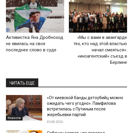
Активистка Яна Дробноход
«Мы с вами в авангарде
не явилась на свое
тех, кто над этой властью
последнее слово в суде
начал смеяться»:
«иноагентский» съезд в
Берлине
ЧИТАТЬ ЕЩЕ
«От киевской банды детоубийц можно
ожидать чего угодно». Памфилова
встретилась с Путиным после
жеребьевки партий
Новости
05.08.2026