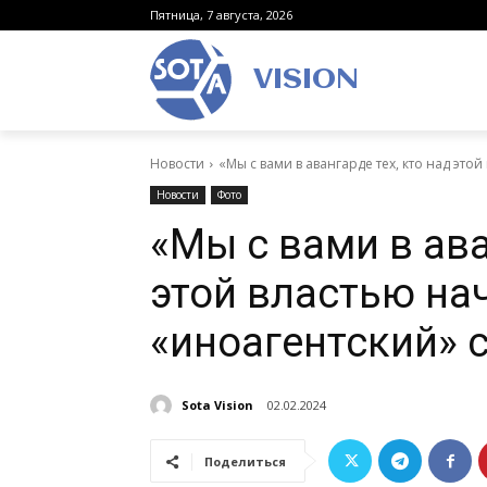
Пятница, 7 августа, 2026
VISION
Новости
«Мы с вами в авангарде тех, кто над этой 
Новости
Фото
«Мы с вами в ава
этой властью на
«иноагентский» 
Sota Vision
02.02.2024
Поделиться