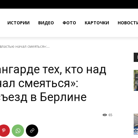
ИСТОРИИ
ВИДЕО
ФОТО
КАРТОЧКИ
НОВОСТ
властью начал смеяться»:...
нгарде тех, кто над
чал смеяться»:
съезд в Берлине
65