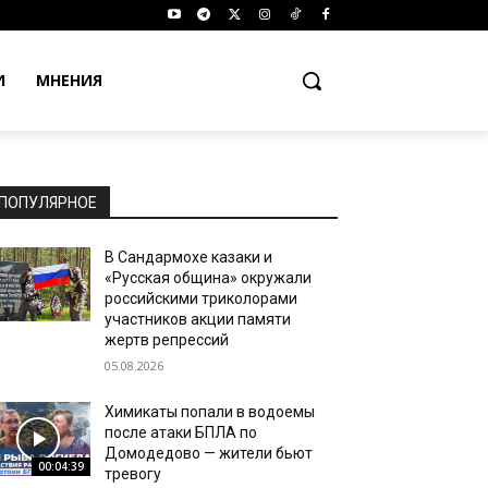
И
МНЕНИЯ
ПОПУЛЯРНОЕ
В Сандармохе казаки и
«Русская община» окружали
российскими триколорами
участников акции памяти
жертв репрессий
05.08.2026
Химикаты попали в водоемы
после атаки БПЛА по
Домодедово — жители бьют
00:04:39
тревогу