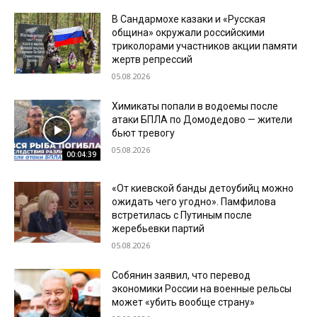
В Сандармохе казаки и «Русская
община» окружали российскими
триколорами участников акции памяти
жертв репрессий
05.08.2026
Химикаты попали в водоемы после
атаки БПЛА по Домодедово — жители
бьют тревогу
05.08.2026
00:04:39
«От киевской банды детоубийц можно
ожидать чего угодно». Памфилова
встретилась с Путиным после
жеребьевки партий
05.08.2026
Собянин заявил, что перевод
экономики России на военные рельсы
может «убить вообще страну»