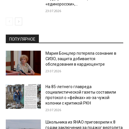
«единоросски»,...
23.07.2026
ПОПУЛЯРНОЕ
Мария Бонцлер потеряла сознание в
СИЗО, защита добивается
обследования в кардиоцентре
23.07.2026
На 85-летнего главреда
социалистической газеты составили
протокол о «фейках» из-за чужой
колонки с критикой РКН
23.07.2026
Школьника из ЯНАО приговорили к 8
годам заключения за поджог вертолета