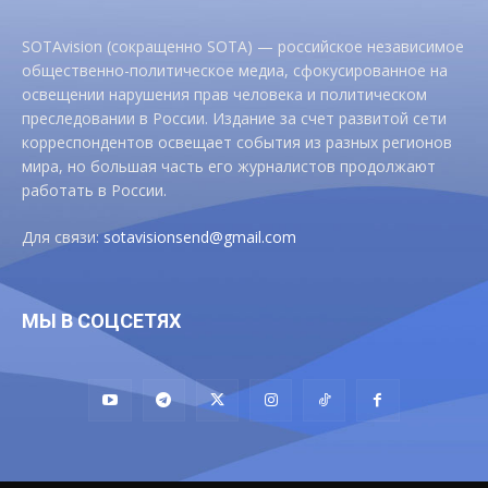
SOTAvision (сокращенно SOTA) — российское независимое
общественно-политическое медиа, сфокусированное на
освещении нарушения прав человека и политическом
преследовании в России. Издание за счет развитой сети
корреспондентов освещает события из разных регионов
мира, но большая часть его журналистов продолжают
работать в России.
Для связи:
sotavisionsend@gmail.com
МЫ В СОЦСЕТЯХ