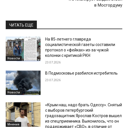
в Мосгордуму
ЧИТАТЬ ЕЩЕ
На 85-летнего главреда
социалистической газеты составили
протокол о «фейках» из-за чужой
колонки с критикой РКН
Новости
23.07.2026
В Подмосковье разбился истребитель
23.07.2026
Новости
«Крым наш, надо брать Одессу». Снятый
с выборов петербургский
градозащитник Ярослав Костров вышел
из спецприемника. Выяснилось, что он
Мнения
поддерживает «СВО», в отличие от