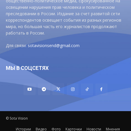
общественно-политическое медиа, сфокусированное на
освещении нарушения прав человека и политическом
преследовании в России. Издание за счет развитой сети
корреспондентов освещает события из разных регионов
мира, но большая часть его журналистов продолжают
работать в России.
Для связи:
sotavisionsend@gmail.com
МЫ В СОЦСЕТЯХ
© Sota Vision
Истории
Видео
Фото
Карточки
Новости
Мнения