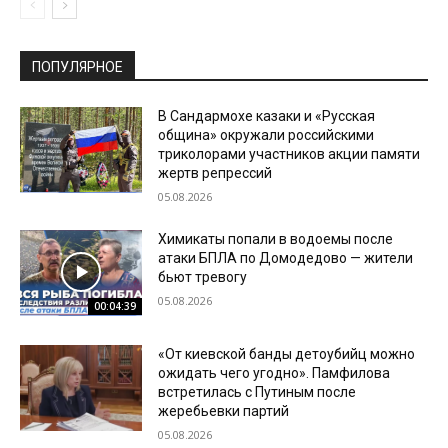
ПОПУЛЯРНОЕ
В Сандармохе казаки и «Русская
община» окружали российскими
триколорами участников акции памяти
жертв репрессий
05.08.2026
Химикаты попали в водоемы после
атаки БПЛА по Домодедово — жители
бьют тревогу
05.08.2026
00:04:39
«От киевской банды детоубийц можно
ожидать чего угодно». Памфилова
встретилась с Путиным после
жеребьевки партий
05.08.2026