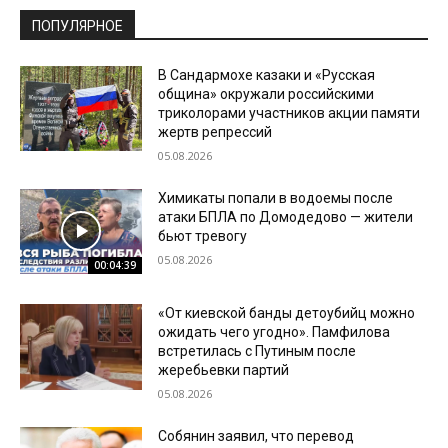
ПОПУЛЯРНОЕ
В Сандармохе казаки и «Русская
община» окружали российскими
триколорами участников акции памяти
жертв репрессий
05.08.2026
Химикаты попали в водоемы после
атаки БПЛА по Домодедово — жители
бьют тревогу
05.08.2026
00:04:39
«От киевской банды детоубийц можно
ожидать чего угодно». Памфилова
встретилась с Путиным после
жеребьевки партий
05.08.2026
Собянин заявил, что перевод