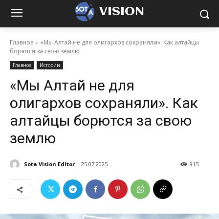
VISION
Главное
«Мы Алтай не для олигархов сохраняли». Как алтайцы
борются за свою землю
Главное
Истории
«Мы Алтай не для
олигархов сохраняли». Как
алтайцы борются за свою
землю
Sota Vision Editor
25.07.2025
915