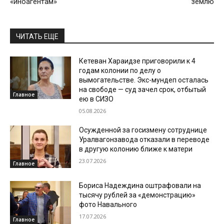
«иноагентам»
землю
ЧИТАТЬ ЕЩЕ
Кетеван Хараидзе приговорили к 4
годам колонии по делу о
вымогательстве. Экс-мундеп осталась
на свободе — суд зачел срок, отбытый
Главное
ею в СИЗО
05.08.2026
Осужденной за госизмену сотруднице
Уралвагонзавода отказали в переводе
в другую колонию ближе к матери
23.07.2026
Главное
Бориса Надеждина оштрафовали на
тысячу рублей за «демонстрацию»
фото Навального
17.07.2026
Главное