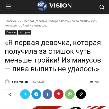
VISION
Главное
«Я первая девочка, которая получила за стишок чуть
меньше тройки! Из минусов...
Главное
Истории
«Я первая девочка, которая
получила за стишок чуть
меньше тройки! Из минусов
— пива выпить не удалось»
Sota Vision
18.07.2025
768