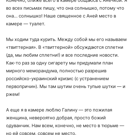
Конечно, ближе всего в камере общаюсь с Анечкой. Я
во всех письмах пишу, что она солнышко, потому что
она… солнышко! Наше священное с Аней место в
камере — туалет.
Мы ходим туда курить. Между собой мы его называем
«твиттерная». В «твиттерной» обсуждаются сплетни
(да, мы любим сплетни!) и все последние новости.
Как-то раз за одну сигарету мы придумали план
мирного меморандума, полностью разрешив
российско-украинский кризис (с устранением
первопричин). Мы там шутим очень тупые шутки — и
ржем!
А еще я в камере люблю Галину — это пожилая
женщина, невероятно добрая, просто божий
одуванчик. Нам всем, конечно, не место в тюрьме —
но ей совсем, совсем не место.