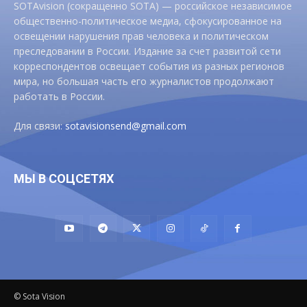
SOTAvision (сокращенно SOTA) — российское независимое
общественно-политическое медиа, сфокусированное на
освещении нарушения прав человека и политическом
преследовании в России. Издание за счет развитой сети
корреспондентов освещает события из разных регионов
мира, но большая часть его журналистов продолжают
работать в России.
Для связи:
sotavisionsend@gmail.com
МЫ В СОЦСЕТЯХ
© Sota Vision