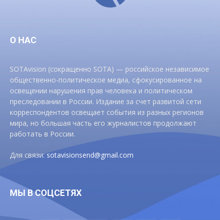
О НАС
SOTAvision (сокращенно SOTA) — российское независимое
общественно-политическое медиа, сфокусированное на
освещении нарушения прав человека и политическом
преследовании в России. Издание за счет развитой сети
корреспондентов освещает события из разных регионов
мира, но большая часть его журналистов продолжают
работать в России.
Для связи:
sotavisionsend@gmail.com
МЫ В СОЦСЕТЯХ