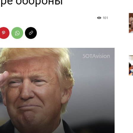
ере обороны
101