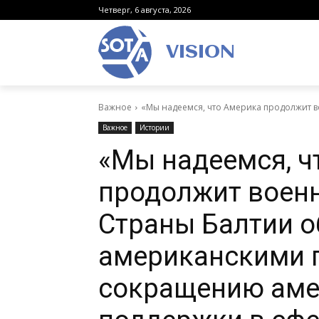
Четверг, 6 августа, 2026
VISION
Важное
«Мы надеемся, что Америка продолжит 
Важное
Истории
«Мы надеемся, ч
продолжит воен
Страны Балтии 
американскими 
сокращению аме