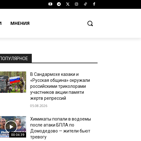
И
МНЕНИЯ
ПОПУЛЯРНОЕ
В Сандармохе казаки и
«Русская община» окружали
российскими триколорами
участников акции памяти
жертв репрессий
05.08.2026
Химикаты попали в водоемы
после атаки БПЛА по
Домодедово — жители бьют
00:04:39
тревогу