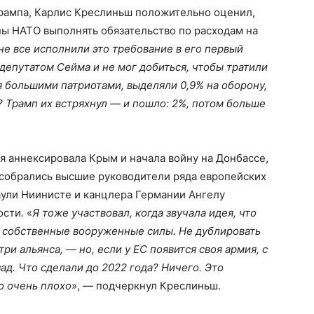
рампа, Карлис Креслиньш положительно оценил,
ны НАТО выполнять обязательство по расходам на
 не все исполнили это требование в его первый
 депутатом Сейма и не мог добиться, чтобы тратили
бя большими патриотами, выделяли 0,9% на оборону,
? Трамп их встряхнул — и пошло: 2%, потом больше
ия аннексировала Крым и начала войну на Донбассе,
 собрались высшие руководители ряда европейских
аули Ниинисте и канцлера Германии Ангелу
сти. «
Я тоже участвовал, когда звучала идея, что
 собственные вооруженные силы. Не дублировать
и альянса, — но, если у ЕС появится своя армия, с
зад. Что сделали до 2022 года? Ничего. Это
то очень плохо
», — подчеркнул Креслиньш.