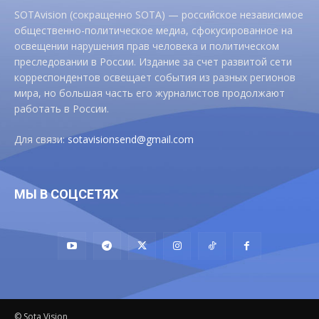
SOTAvision (сокращенно SOTA) — российское независимое
общественно-политическое медиа, сфокусированное на
освещении нарушения прав человека и политическом
преследовании в России. Издание за счет развитой сети
корреспондентов освещает события из разных регионов
мира, но большая часть его журналистов продолжают
работать в России.
Для связи:
sotavisionsend@gmail.com
МЫ В СОЦСЕТЯХ
© Sota Vision