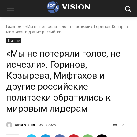
VISION
Главное
«Мы не потеряли голос, не исчезли». Горинов, Козырева,
Мифтахов и другие российские...
Главное
«Мы не потеряли голос, не
исчезли». Горинов,
Козырева, Мифтахов и
другие российские
политзеки обратились к
мировым лидерам
Sota Vision
03.07.2025
142