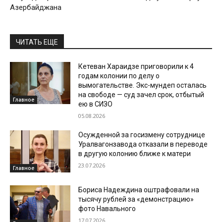
Азербайджана
ЧИТАТЬ ЕЩЕ
Кетеван Хараидзе приговорили к 4
годам колонии по делу о
вымогательстве. Экс-мундеп осталась
на свободе — суд зачел срок, отбытый
Главное
ею в СИЗО
05.08.2026
Осужденной за госизмену сотруднице
Уралвагонзавода отказали в переводе
в другую колонию ближе к матери
23.07.2026
Главное
Бориса Надеждина оштрафовали на
тысячу рублей за «демонстрацию»
фото Навального
17.07.2026