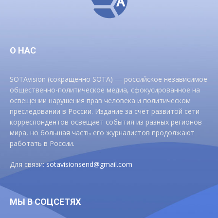
О НАС
SOTAvision (сокращенно SOTA) — российское независимое
общественно-политическое медиа, сфокусированное на
освещении нарушения прав человека и политическом
преследовании в России. Издание за счет развитой сети
корреспондентов освещает события из разных регионов
мира, но большая часть его журналистов продолжают
работать в России.
Для связи:
sotavisionsend@gmail.com
МЫ В СОЦСЕТЯХ