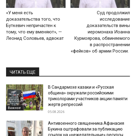
«У меня есть
Суд продолжил
доказательства того, что
исследование
Буткевич непричастен к
доказательств вины
тому, что ему вменяют», —
иеромонаха Иоанна
Леонид Соловьев, адвокат
Курмоярова, обвиняемого
в распространении
«фейков» об армии России.
ЧИТАТЬ ЕЩЕ
В Сандармохе казаки и «Русская
община» окружали российскими
триколорами участников акции памяти
жертв репрессий
Важное
05.08.2026
Антивоенного священника Афанасия
Букина оштрафовали за публикацию
ссылок на «нежелательные» ресурсы