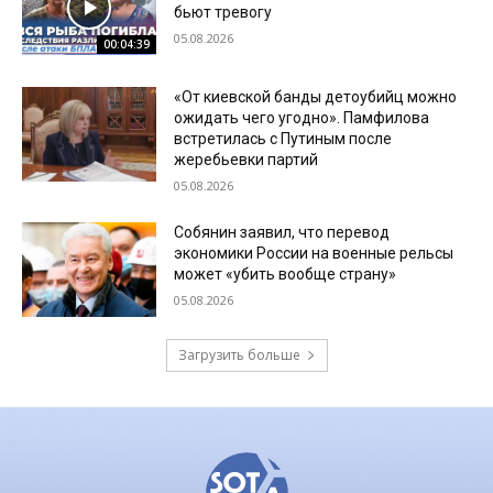
бьют тревогу
05.08.2026
00:04:39
«От киевской банды детоубийц можно
ожидать чего угодно». Памфилова
встретилась с Путиным после
жеребьевки партий
05.08.2026
Собянин заявил, что перевод
экономики России на военные рельсы
может «убить вообще страну»
05.08.2026
Загрузить больше