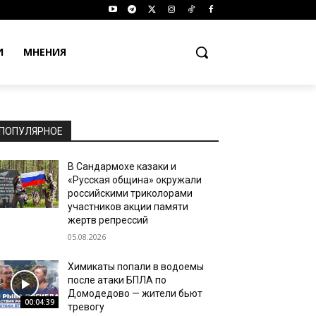
И
МНЕНИЯ
ПОПУЛЯРНОЕ
В Сандармохе казаки и
«Русская община» окружали
российскими триколорами
участников акции памяти
жертв репрессий
05.08.2026
Химикаты попали в водоемы
после атаки БПЛА по
Домодедово — жители бьют
00:04:39
тревогу