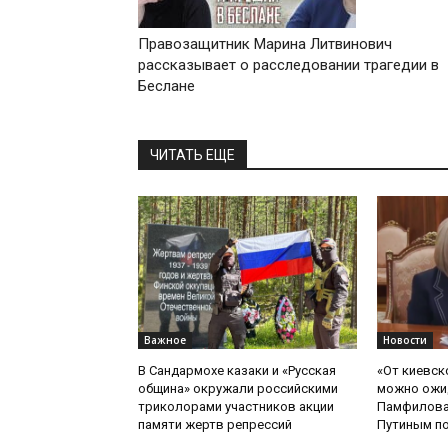
Правозащитник Марина Литвинович
рассказывает о расследовании трагедии в
Беслане
ЧИТАТЬ ЕЩЕ
Важное
Новости
В Сандармохе казаки и «Русская
«От киевск
община» окружали российскими
можно ожид
триколорами участников акции
Памфилова
памяти жертв репрессий
Путиным по