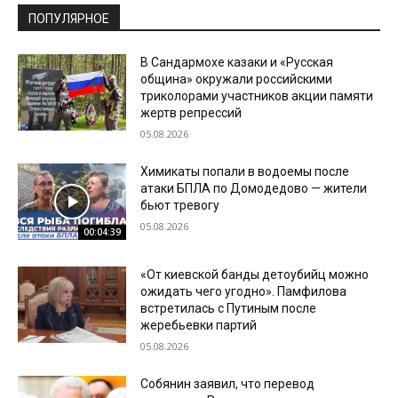
ПОПУЛЯРНОЕ
В Сандармохе казаки и «Русская
община» окружали российскими
триколорами участников акции памяти
жертв репрессий
05.08.2026
Химикаты попали в водоемы после
атаки БПЛА по Домодедово — жители
бьют тревогу
05.08.2026
00:04:39
«От киевской банды детоубийц можно
ожидать чего угодно». Памфилова
встретилась с Путиным после
жеребьевки партий
05.08.2026
Собянин заявил, что перевод