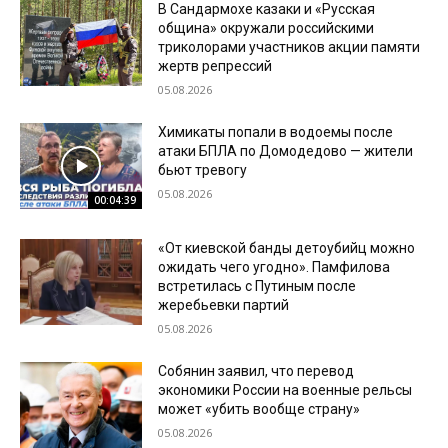
В Сандармохе казаки и «Русская
община» окружали российскими
триколорами участников акции памяти
жертв репрессий
05.08.2026
Химикаты попали в водоемы после
атаки БПЛА по Домодедово — жители
бьют тревогу
05.08.2026
00:04:39
«От киевской банды детоубийц можно
ожидать чего угодно». Памфилова
встретилась с Путиным после
жеребьевки партий
05.08.2026
Собянин заявил, что перевод
экономики России на военные рельсы
может «убить вообще страну»
05.08.2026