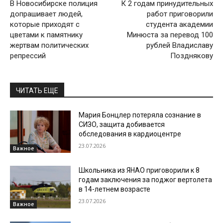
В Новосибирске полиция
К 2 годам принудительных
допрашивает людей,
работ приговорили
которые приходят с
студента академии
цветами к памятнику
Минюста за перевод 100
жертвам политических
рублей Владиславу
репрессий
Позднякову
ЧИТАТЬ ЕЩЕ
Мария Бонцлер потеряла сознание в
СИЗО, защита добивается
обследования в кардиоцентре
23.07.2026
Важное
Школьника из ЯНАО приговорили к 8
годам заключения за поджог вертолета
в 14-летнем возрасте
23.07.2026
Важное