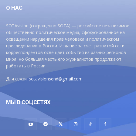
О НАС
SOTAvision (сокращенно SOTA) — российское независимое
общественно-политическое медиа, сфокусированное на
освещении нарушения прав человека и политическом
преследовании в России. Издание за счет развитой сети
корреспондентов освещает события из разных регионов
мира, но большая часть его журналистов продолжают
работать в России.
Для связи:
sotavisionsend@gmail.com
МЫ В СОЦСЕТЯХ