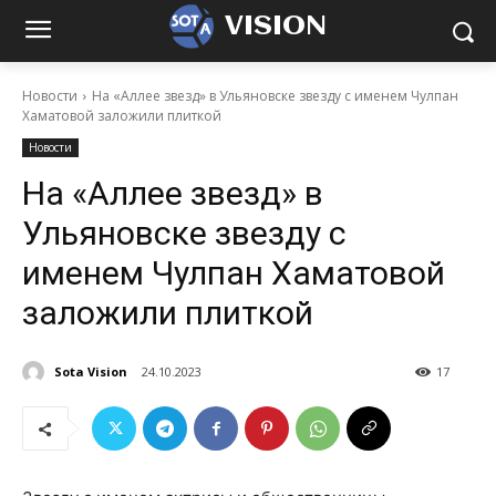
VISION
Новости
На «Аллее звезд» в Ульяновске звезду с именем Чулпан
Хаматовой заложили плиткой
Новости
На «Аллее звезд» в
Ульяновске звезду с
именем Чулпан Хаматовой
заложили плиткой
Sota Vision
24.10.2023
17