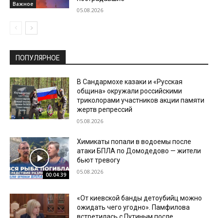
Важное
05.08.2026
ПОПУЛЯРНОЕ
В Сандармохе казаки и «Русская
община» окружали российскими
триколорами участников акции памяти
жертв репрессий
05.08.2026
Химикаты попали в водоемы после
атаки БПЛА по Домодедово — жители
бьют тревогу
05.08.2026
00:04:39
«От киевской банды детоубийц можно
ожидать чего угодно». Памфилова
встретилась с Путиным после