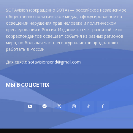
SOTAvision (сокращенно SOTA) — российское независимое
общественно-политическое медиа, сфокусированное на
освещении нарушения прав человека и политическом
преследовании в России. Издание за счет развитой сети
корреспондентов освещает события из разных регионов
мира, но большая часть его журналистов продолжают
работать в России.
Для связи:
sotavisionsend@gmail.com
МЫ В СОЦСЕТЯХ