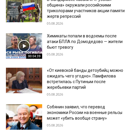
община» окружали российскими
триколорами участников акции памяти
жертв репрессий
05.08.2026
Химикаты попали в водоемы после
атаки БПЛА по Домодедово — жители
бьют тревогу
05.08.2026
00:04:39
«От киевской банды детоубийц можно
ожидать чего угодно». Памфилова
встретилась с Путиным после
жеребьевки партий
05.08.2026
Собянин заявил, что перевод
экономики России на военные рельсы
может «убить вообще страну»
05.08.2026