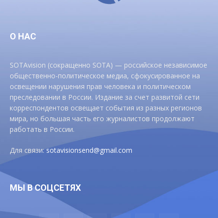
О НАС
SOTAvision (сокращенно SOTA) — российское независимое
общественно-политическое медиа, сфокусированное на
освещении нарушения прав человека и политическом
преследовании в России. Издание за счет развитой сети
корреспондентов освещает события из разных регионов
мира, но большая часть его журналистов продолжают
работать в России.
Для связи:
sotavisionsend@gmail.com
МЫ В СОЦСЕТЯХ