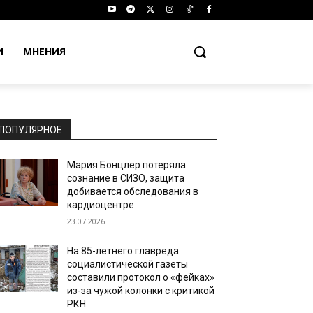
И
МНЕНИЯ
ПОПУЛЯРНОЕ
Мария Бонцлер потеряла
сознание в СИЗО, защита
добивается обследования в
кардиоцентре
23.07.2026
На 85-летнего главреда
социалистической газеты
составили протокол о «фейках»
из-за чужой колонки с критикой
РКН