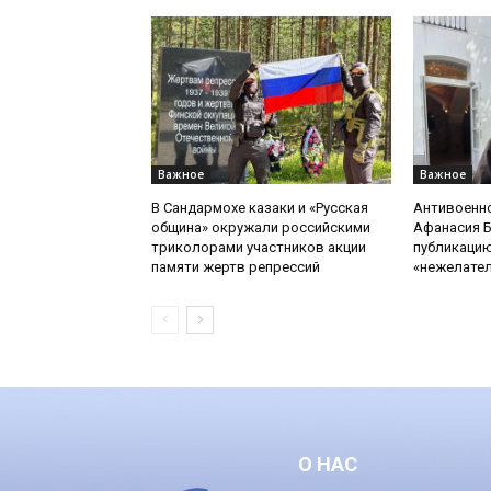
Важное
Важное
В Сандармохе казаки и «Русская
Антивоенн
община» окружали российскими
Афанасия 
триколорами участников акции
публикацию
памяти жертв репрессий
«нежелате
О НАС