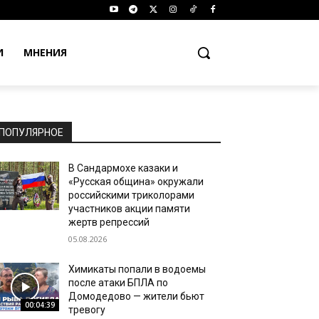
И
МНЕНИЯ
ПОПУЛЯРНОЕ
В Сандармохе казаки и
«Русская община» окружали
российскими триколорами
участников акции памяти
жертв репрессий
05.08.2026
Химикаты попали в водоемы
после атаки БПЛА по
Домодедово — жители бьют
00:04:39
тревогу