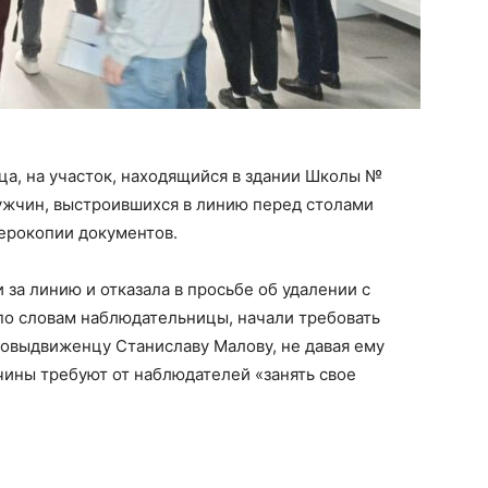
ца, на участок, находящийся в здании Школы №
ужчин, выстроившихся в линию перед столами
серокопии документов.
за линию и отказала в просьбе об удалении с
по словам наблюдательницы, начали требовать
амовыдвиженцу Станиславу Малову, не давая ему
чины требуют от наблюдателей «занять свое