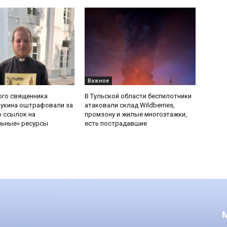
Важное
ого священника
В Тульской области беспилотники
Букина оштрафовали за
атаковали склад Wildberries,
 ссылок на
промзону и жилые многоэтажки,
льные» ресурсы
есть пострадавшие