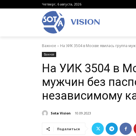
Четверг, 6 августа, 2026
VISION
Важное
На УИК 3504 в Москве явилась группа муж
Важное
На УИК 3504 в М
мужчин без пасп
независимому к
Sota Vision
10.09.2023
Поделиться