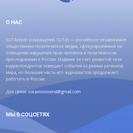
О НАС
SOTAvision (сокращенно SOTA) — российское независимое
общественно-политическое медиа, сфокусированное на
освещении нарушения прав человека и политическом
преследовании в России. Издание за счет развитой сети
корреспондентов освещает события из разных регионов
мира, но большая часть его журналистов продолжают
работать в России.
Для связи:
sotavisionsend@gmail.com
МЫ В СОЦСЕТЯХ