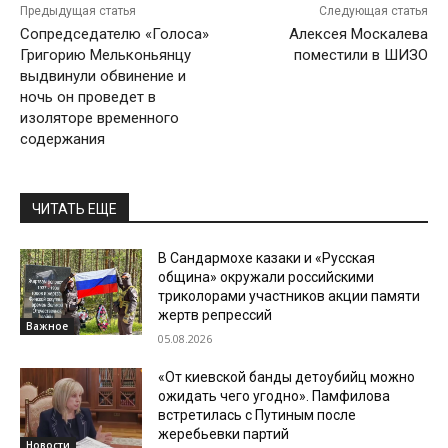
Предыдущая статья
Следующая статья
Сопредседателю «Голоса»
Алексея Москалева
Григорию Мельконьянцу
поместили в ШИЗО
выдвинули обвинение и
ночь он проведет в
изоляторе временного
содержания
ЧИТАТЬ ЕЩЕ
В Сандармохе казаки и «Русская
община» окружали российскими
триколорами участников акции памяти
жертв репрессий
Важное
05.08.2026
«От киевской банды детоубийц можно
ожидать чего угодно». Памфилова
встретилась с Путиным после
жеребьевки партий
Новости