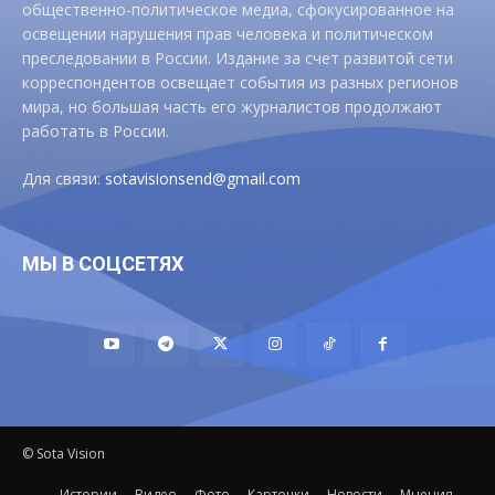
общественно-политическое медиа, сфокусированное на
освещении нарушения прав человека и политическом
преследовании в России. Издание за счет развитой сети
корреспондентов освещает события из разных регионов
мира, но большая часть его журналистов продолжают
работать в России.
Для связи:
sotavisionsend@gmail.com
МЫ В СОЦСЕТЯХ
© Sota Vision
Истории
Видео
Фото
Карточки
Новости
Мнения