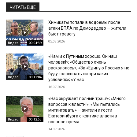
ЧИТАТЬ ЕЩЕ
Химикаты попали в водоемы после
атаки БПЛА по Домодедово — жители
бьют тревогу
05.08.2026
Видео
00:04:39
«Нам и с Путиным хорошо. Он наш
человек!»; «Общество очень
раскололось»; «За «Единую Россию я не
буду голосовать ни при каких
Видео
00:12:04
условиях»; «У нас...
16.07.2026
«Нас окружает полный трэш!»; «Много
вопросов к власти!»; «Мы пытались
митинговать» — жители и гости
Екатеринбурга о критике власти в
Видео
00:12:55
военное время
14.07.2026