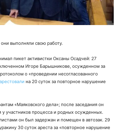
 они выполняли свою работу.
нимал пикет активистки Оксаны Осадчей: 27
аключенном Игоре Барышникове, осужденном за
протоколом о «проведении несогласованного
арестовали
на 20 суток за повторное нарушение
антам «Маяковского дела»; после заседания он
и у участников процесса и родных осужденных.
истами он был задержан и помещен в автозак. 29
уракину 30 суток ареста за «повторное нарушение