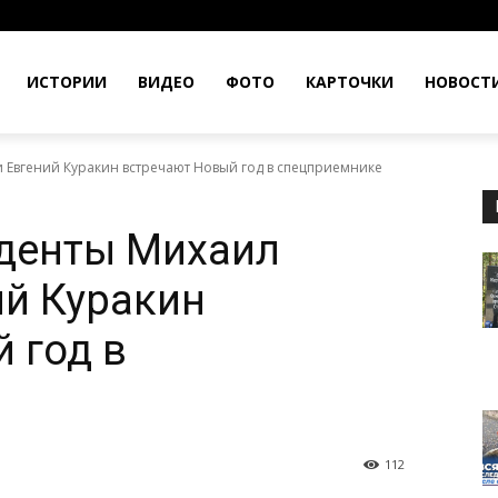
ИСТОРИИ
ВИДЕО
ФОТО
КАРТОЧКИ
НОВОСТ
Евгений Куракин встречают Новый год в спецприемнике
денты Михаил
ий Куракин
 год в
112