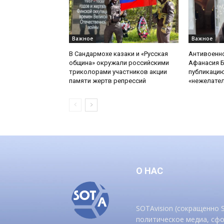
Важное
Важное
В Сандармохе казаки и «Русская
Антивоенн
община» окружали российскими
Афанасия 
триколорами участников акции
публикацию
памяти жертв репрессий
«нежелате
О НАС
SOTAvision (сокращенно
политическое медиа, сф