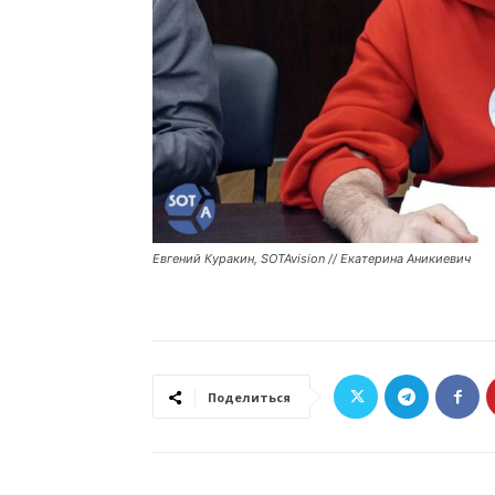
Евгений Куракин, SOTAvision // Екатерина Аникиевич
Поделиться