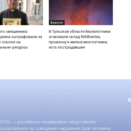
Важное
ого священника
В Тульской области беспилотники
Букина оштрафовали за
атаковали склад Wildberries,
 ссылок на
промзону и жилые многоэтажки,
льные» ресурсы
есть пострадавшие
 SOTA) — российское независимое общественно-
окусированное на освещении нарушения прав человека