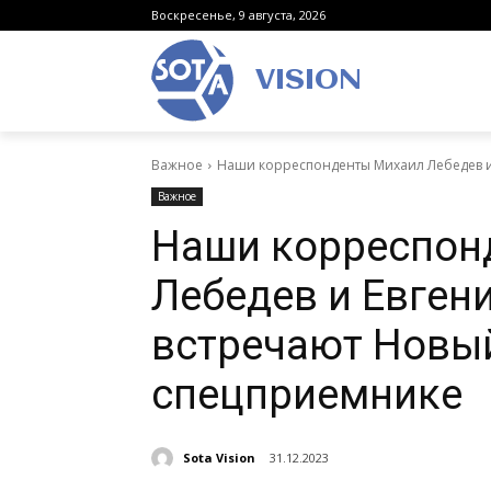
Воскресенье, 9 августа, 2026
VISION
Важное
Наши корреспонденты Михаил Лебедев и 
Важное
Наши корреспон
Лебедев и Евген
встречают Новый
спецприемнике
Sota Vision
31.12.2023