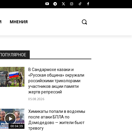
И
МНЕНИЯ
ПОПУЛЯРНОЕ
В Сандармохе казаки и
«Русская община» окружали
российскими триколорами
участников акции памяти
жертв репрессий
05.08.2026
Химикаты попали в водоемы
после атаки БПЛА по
Домодедово — жители бьют
00:04:39
тревогу