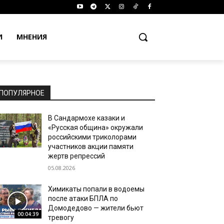
И
МНЕНИЯ
ПОПУЛЯРНОЕ
В Сандармохе казаки и
«Русская община» окружали
российскими триколорами
участников акции памяти
жертв репрессий
05.08.2026
Химикаты попали в водоемы
после атаки БПЛА по
Домодедово — жители бьют
00:04:39
тревогу