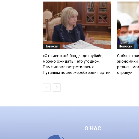
Новости
Новости
«От киевской банды детоубийц
Собянин за
можно ожидать чего угодно».
экономики 
Памфилова встретилась с
рельсы мож
Путиным после жеребьевки партий
страну»
О НАС