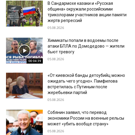
В Сандармохе казаки и «Русская
община» окружали российскими
триколорами участников акции памяти
жертв репрессий
05.08.2026
Химикаты попали в водоемы после
атаки БПЛА по Домодедово — жители
бьют тревогу
05.08.2026
00:04:39
«От киевской банды детоубийц можно
ожидать чего угодно». Памфилова
встретилась с Путиным после
жеребьевки партий
05.08.2026
Собянин заявил, что перевод
экономики России на военные рельсы
может «убить вообще страну»
05.08.2026